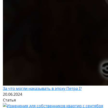
За что могли наказывать в эпоху Петра I?
20.06.2024
Статья