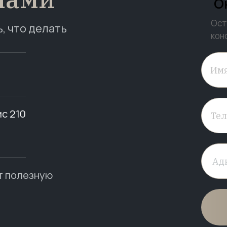
О
Ост
ь, что делать
кон
ис 210
т полезную