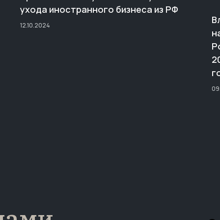
ухода иностранного бизнеса из РФ
В
12.10.2024
н
Р
2
г
09
нами