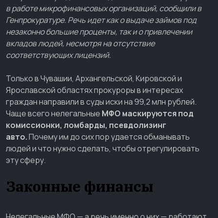
в работе микрофинансовых организаций, сообщили в
Генпрокуратуре. Речь идет как о выдаче займов под
незаконно большие проценты, так и о привлечении
вкладов людей, несмотря на отсутствие
соответствующих лицензий.
Только в Чувашии, Архангельской, Кировской и
Ярославской областях прокуроры в интересах
граждан направили в суды иски на 99,2 млн рублей.
Чаще всего нелегальные
МФО маскируются под
комиссионки, ломбарды, псевдолизинг
авто.
Почему им до сих пор удается обманывать
людей и что нужно сделать, чтобы отрегулировать
эту сферу.
Законные финансы
Нелегальные МФО — а речь именно о них — работают