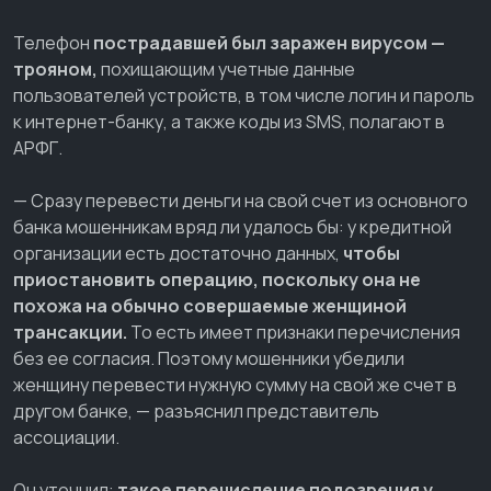
Телефон
пострадавшей был заражен вирусом —
трояном,
похищающим учетные данные
пользователей устройств, в том числе логин и пароль
к интернет-банку, а также коды из SMS, полагают в
АРФГ.
— Сразу перевести деньги на свой счет из основного
банка мошенникам вряд ли удалось бы: у кредитной
организации есть достаточно данных,
чтобы
приостановить операцию, поскольку она не
похожа на обычно совершаемые женщиной
трансакции.
То есть имеет признаки перечисления
без ее согласия. Поэтому мошенники убедили
женщину перевести нужную сумму на свой же счет в
другом банке, — разъяснил представитель
ассоциации.
Он уточнил:
такое перечисление подозрения у