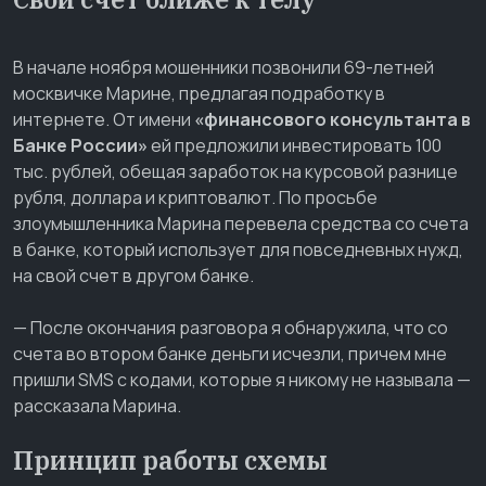
В начале ноября мошенники позвонили 69-летней
москвичке Марине, предлагая подработку в
интернете. От имени
«финансового консультанта в
Банке России»
ей предложили инвестировать 100
тыс. рублей, обещая заработок на курсовой разнице
рубля, доллара и криптовалют. По просьбе
злоумышленника Марина перевела средства со счета
в банке, который использует для повседневных нужд,
на свой счет в другом банке.
— После окончания разговора я обнаружила, что со
счета во втором банке деньги исчезли, причем мне
пришли SMS с кодами, которые я никому не называла —
рассказала Марина.
Принцип работы схемы