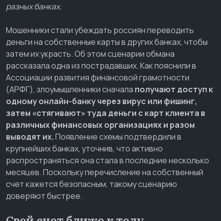
разных банках.
Мошенники стали убеждать россиян переводить
деньги на собственные карты в других банках, чтобы
затем их украсть. Об этом сценарии обмана
рассказала одна из пострадавших. Как пояснили в
Ассоциации развития финансовой грамотности
(АРФГ), злоумышленники сначала
получают доступ к
одному онлайн-банку через вирус или фишинг,
затем «стягивают» туда деньги с карт клиента в
различных финансовых организациях и разом
выводят их.
Появление схемы подтвердили в
крупнейших банках, уточнив, что активно
распространяться она стала в последние несколько
месяцев. Поскольку перечисление на собственный
счет кажется безопасным, такому сценарию
доверяют быстрее.
Свой счет ближе к телу