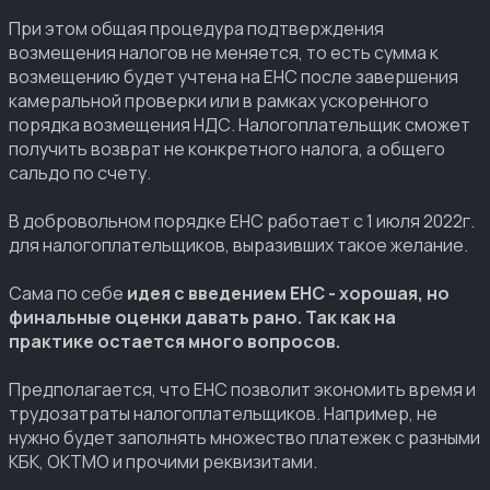
При этом общая процедура подтверждения
возмещения налогов не меняется, то есть сумма к
возмещению будет учтена на ЕНС после завершения
камеральной проверки или в рамках ускоренного
порядка возмещения НДС. Налогоплательщик сможет
получить возврат не конкретного налога, а общего
сальдо по счету.
В добровольном порядке ЕНС работает с 1 июля 2022г.
для налогоплательщиков, выразивших такое желание.
Сама по себе
идея с введением ЕНС - хорошая, но
финальные оценки давать рано. Так как на
практике остается много вопросов.
Предполагается, что ЕНС позволит экономить время и
трудозатраты налогоплательщиков. Например, не
нужно будет заполнять множество платежек с разными
КБК, ОКТМО и прочими реквизитами.