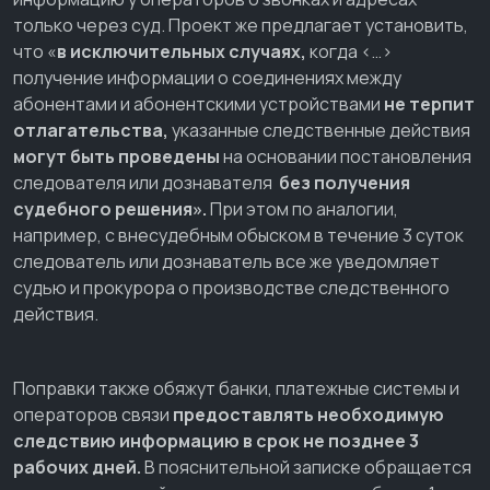
только через суд. Проект же предлагает установить,
что «
в исключительных случаях,
когда <…>
получение информации о соединениях между
абонентами и абонентскими устройствами
не терпит
отлагательства,
указанные следственные действия
могут быть проведены
на основании постановления
следователя или дознавателя
без получения
судебного решения».
При этом по аналогии,
например, с внесудебным обыском в течение 3 суток
следователь или дознаватель все же уведомляет
судью и прокурора о производстве следственного
действия.
Поправки также обяжут банки, платежные системы и
операторов связи
предоставлять необходимую
следствию информацию в срок не позднее 3
рабочих дней.
В пояснительной записке обращается