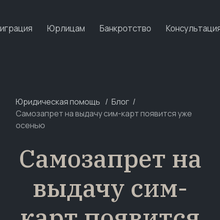
играция
Юрлицам
Банкротство
Консультаци
Юридическая помощь
Блог
Самозапрет на выдачу сим-карт появится уже
осенью
Самозапрет на
выдачу сим-
карт появится