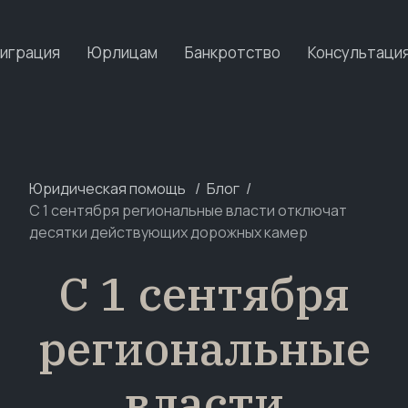
играция
Юрлицам
Банкротство
Консультаци
Юридическая помощь
Блог
С 1 сентября региональные власти отключат
десятки действующих дорожных камер
С 1 сентября
региональные
власти