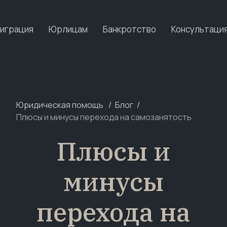
играция
Юрлицам
Банкротство
Консультаци
Юридическая помощь
Блог
Плюсы и минусы перехода на самозанятость
Плюсы и
минусы
перехода на