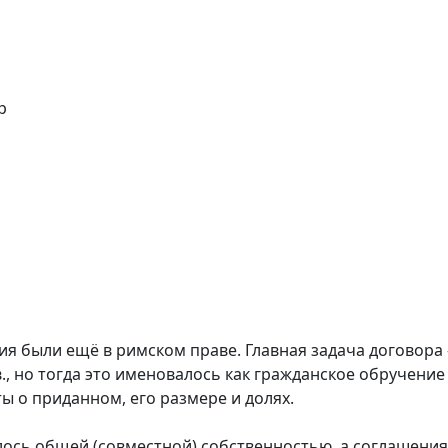
р
я были ещё в римском праве. Главная задача договора
в., но тогда это именовалось как гражданское обручение
ы о приданном, его размере и долях.
лось общей (совместной) собственностью, а соглашения