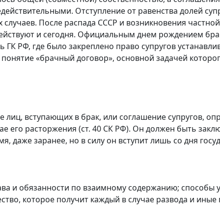
действительными. Отступление от равенства долей суп
 случаев. После распада СССР и возникновения частно
действуют и сегодня. Официальным днем рождением брач
сть ГК РФ, где было закреплено право супругов устанав
ел понятие «брачный договор», основной задачей котор
 лиц, вступающих в брак, или соглашение супругов, о
учае его расторжения (ст. 40 СК РФ). Он должен быть за
, даже заранее, но в силу он вступит лишь со дня госу
а и обязанности по взаимному содержанию; способы уча
тво, которое получит каждый в случае развода и иные