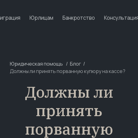
играция
Юрлицам
Банкротство
Консультаци
Юридическая помощь
Блог
Должны ли принять порванную купюру на кассе?
Должны ли
принять
порванную