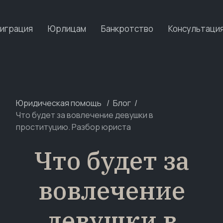
играция
Юрлицам
Банкротство
Консультаци
Юридическая помощь
Блог
Что будет за вовлечение девушки в
проституцию. Разбор юриста
Что будет за
вовлечение
девушки в