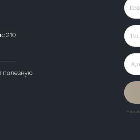
ис 210
т полезную
Нажим